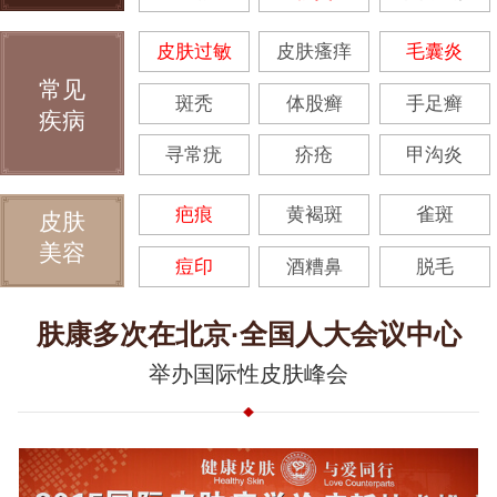
皮肤过敏
皮肤瘙痒
毛囊炎
常见
斑秃
体股癣
手足癣
疾病
寻常疣
疥疮
甲沟炎
疤痕
黄褐斑
雀斑
皮肤
美容
痘印
酒糟鼻
脱毛
肤康多次在北京·全国人大会议中心
举办国际性皮肤峰会