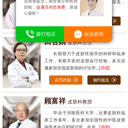
击加密提交，医生将立即给您
科大学、上海华山医院皮肤科进修深造，
回电，
该通话对您免费
，请放
从事皮肤科临床、教学工作...
[详细]
心接听！
7
拨打电话
在线咨询
田杏娟
皮肤科主任
长期致力于皮肤性病学的科研和临床
工作，有着丰富的皮肤诊疗经验，多次应
邀参加全国皮肤病的讨论学...
[详细]
顾富祥
皮肤科教授
毕业于河南医科大学，从事皮肤科临
床工作多年。多次参加全国性的中医皮肤
病学术会议和研讨班，在皮...
[详细]