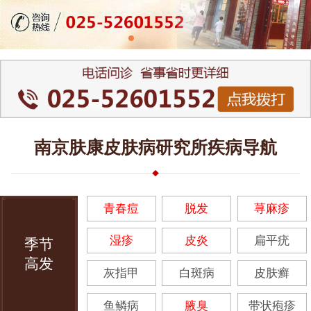
南京肤康皮肤病研究所疾病导航
青春痘
脱发
荨麻疹
湿疹
皮炎
扁平疣
季节
高发
灰指甲
白斑病
皮肤癣
鱼鳞病
腋臭
带状疱疹